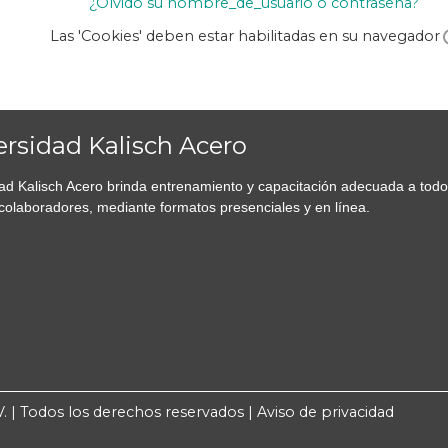
¿Olvidó su nombre_de_usuario o contraseña?
Las 'Cookies' deben estar habilitadas en su navegador
ersidad Kalisch Acero
ad Kalisch Acero brinda entrenamiento y capacitación adecuada a tod
colaboradores, mediante formatos presenciales y en línea.
.V. | Todos los derechos reservados |
Aviso de privacidad