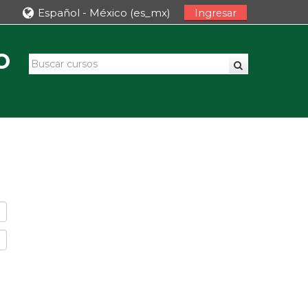
Español - México ‎(es_mx)‎
Ingresar
o